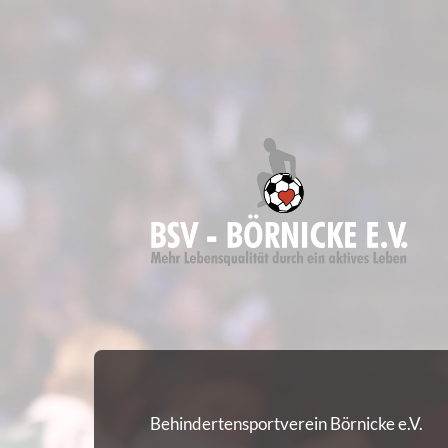
BSV
-
Börnicke
e.V.
Behindertensportverein Börnicke e.V.