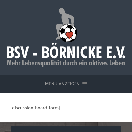
BSV
-
Börnicke
MENÜ ANZEIGEN
e.V.
[discussion_board_form]